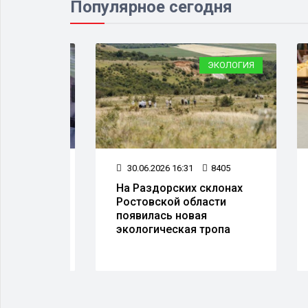
Популярное сегодня
ЕСТВО
ЭКОЛОГИЯ
77
30.06.2026 16:31
8405
0
авки
На Раздорских склонах
В 
С
Ростовской области
ус
появилась новая
дл
экологическая тропа
то