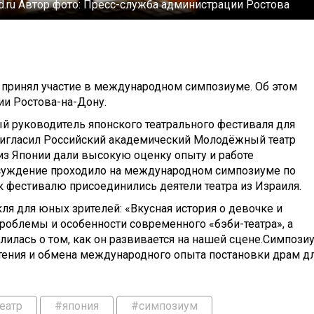
d.ru
Автор фото:
Пресс-служба администрации Ростова
 принял участие в международном симпозиуме. Об этом
ии Ростова-на-Дону.
 руководитель японского театрального фестиваля для
игласил Российский академический Молодёжный театр
 из Японии дали высокую оценку опыту и работе
бсуждение проходило на международном симпозиуме по
к фестивалю присоединились деятели театра из Израиля.
ля для юных зрителей: «Вкусная история о девочке и
роблемы и особенности современного «бэби-театра», а
илась о том, как он развивается на нашей сцене.Симпози
ения и обмена международного опыта постановки драм д
еатр
#япония
#симпозиум