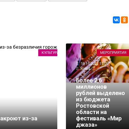
КУЛЬТУРА
МЕРОПРИЯТИЯ
18.11.2021 15:09
10484
Более 2,6
миллионов
рублей выделено
из бюджета
Ростовской
области на
оют из-за
фестиваль «Мир
джаза»