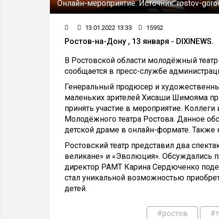
Онлайн-мероприятие.
Источник:
rostov-goro
13.01.2022 13:33
15952
Ростов-на-Дону , 13 января - DIXINEWS.
В Ростовской области молодёжный театр
сообщается в пресс-службе администрац
Генеральный продюсер и художественный
маленьких зрителей Хисаши Шимояма пр
принять участие в мероприятие. Коллеги
Молодёжного театра Ростова. Данное о
детской драме в онлайн-формате. Также 
Ростовский театр представил два спектак
великане» и «Эволюция». Обсуждались п
директор РАМТ Карина Сердюченко подел
стал уникальной возможностью приобрет
детей.
#ростов
#т