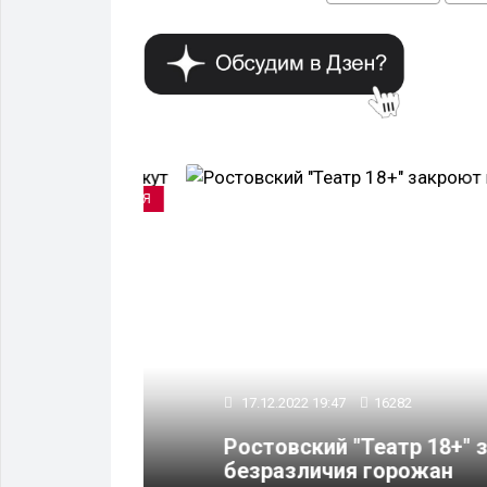
МЕРОПРИЯТИЯ
17.12.2022 19:47
16282
 им. М.
Ростовский "Театр 18+" закр
 Дон"
безразличия горожан