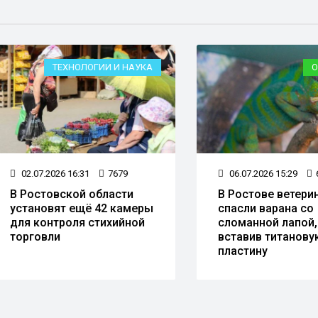
ТЕХНОЛОГИИ И НАУКА
ОБЩЕС
2.07.2026 16:31
7679
06.07.2026 15:29
6256
Ростовской области
В Ростове ветеринары
тановят ещё 42 камеры
спасли варана со
я контроля стихийной
сломанной лапой,
рговли
вставив титановую
пластину