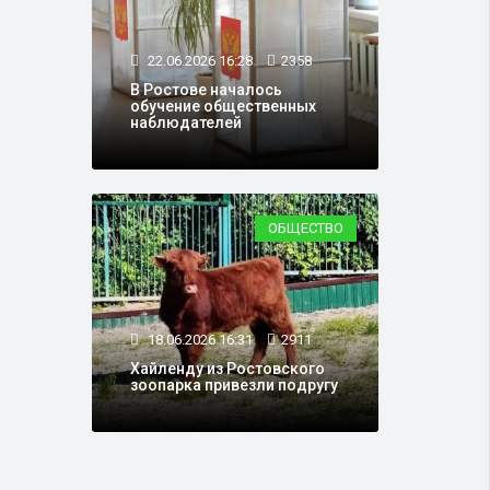
22.06.2026 16:28
2358
В Ростове началось
обучение общественных
наблюдателей
ОБЩЕСТВО
18.06.2026 16:31
2911
Хайленду из Ростовского
зоопарка привезли подругу