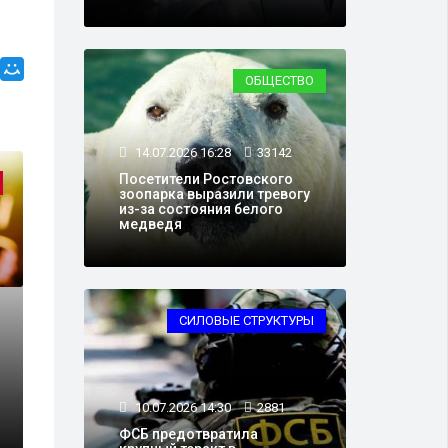
ОБЩЕСТВО
14.07.2026 16:28
33142
Посетители Ростовского
зоопарка выразили тревогу
из-за состояния белого
медведя
СИЛОВЫЕ СТРУКТУРЫ
10.07.2026 14:30
2881
ФСБ предотвратила