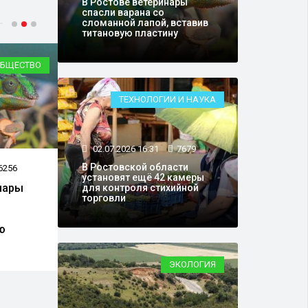
В Ростове ветеринары
спасли варана со
сломанной лапой, вставив
титановую пластину
ТВО
ОБЩЕСТВО
ТЕХНОЛОГИИ И НАУКА
02.07.2026 16:31
7679
В Ростовской области
18.06.2026 16:31
2911
10.0
установят ещё 42 камеры
Хайленду из Ростовского
ФСБ 
для контроля стихийной
торговли
зоопарка привезли
круп
подругу
Рост
ЭКОЛОГИЯ