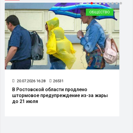
ОБЩЕСТВО
20.07.2026 16:28
26531
24.
В Ростовской области продлено
На 
штормовое предупреждение из-за жары
вве
до 21 июля