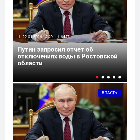
30.12.2025 14:53
5724
Юрий Слюсарь: «Спорт будем
вской
поддерживать, несмотря ни на
что»
ВЛАСТЬ