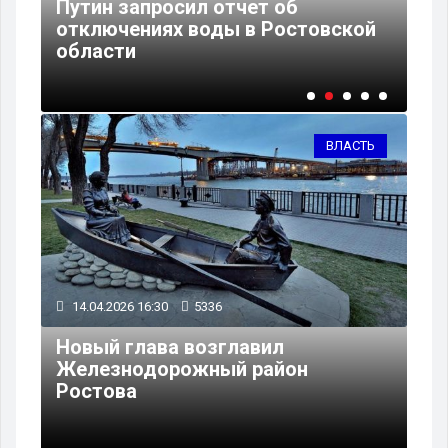
Путин запросил отчет об
Юрий Слю
отключениях воды в Ростовской
поддержи
области
что»
ВЛАСТЬ
14.04.2026 16:30
5336
Новый глава возглавил
Железнодорожный район
Ростова