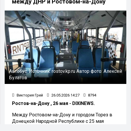
между ДНР и Ростовом-на-Дону
Автобус.
Источник:
rostov.kp.ru
Автор фото:
Алексей
Булатов
Виктория Грей
26.05.2026 14:27
8794
Ростов-на-Дону , 26 мая - DIXINEWS.
Между Ростовом-на-Дону и городом Торез в
Донецкой Народной Республике с 25 мая
организовано движение нового ежедневного