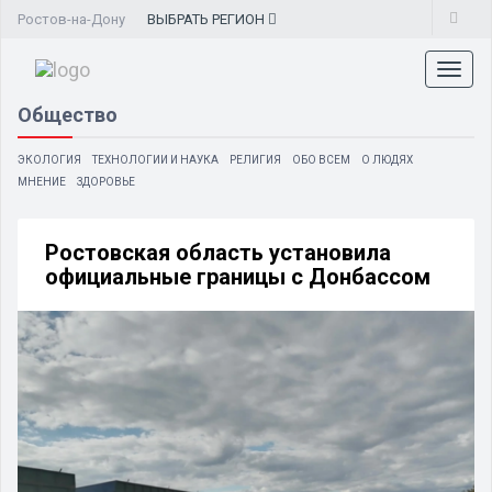
Ростов-на-Дону
ВЫБРАТЬ
РЕГИОН
Toggl
naviga
Общество
ЭКОЛОГИЯ
ТЕХНОЛОГИИ И НАУКА
РЕЛИГИЯ
ОБО ВСЕМ
О ЛЮДЯХ
МНЕНИЕ
ЗДОРОВЬЕ
Ростовская область установила
официальные границы с Донбассом