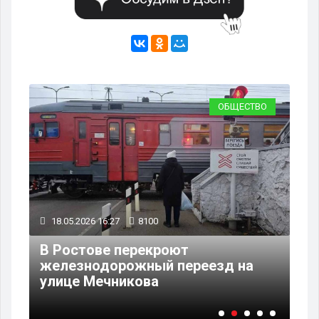
ВО
ОБЩЕСТВО
18.05.2026 16:27
8100
12
В Ростове перекроют
В 
железнодорожный переезд на
пр
улице Мечникова
по