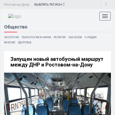
Ростов-на-Дону
ВЫБРАТЬ
РЕГИОН
Toggl
naviga
Общество
ЭКОЛОГИЯ
ТЕХНОЛОГИИ И НАУКА
РЕЛИГИЯ
ОБО ВСЕМ
О ЛЮДЯХ
МНЕНИЕ
ЗДОРОВЬЕ
Запущен новый автобусный маршрут
между ДНР и Ростовом-на-Дону