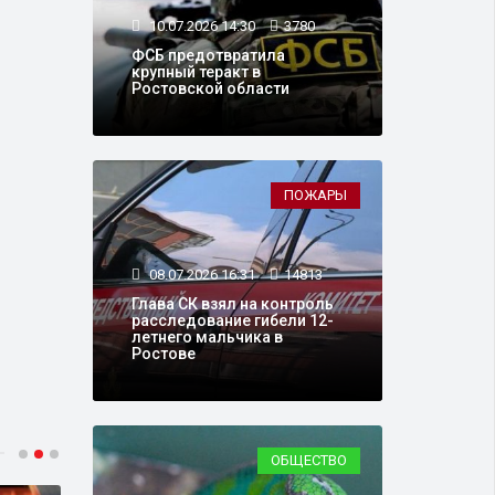
10.07.2026 14:30
3780
ФСБ предотвратила
крупный теракт в
Ростовской области
ПОЖАРЫ
08.07.2026 16:31
14813
Глава СК взял на контроль
расследование гибели 12-
летнего мальчика в
Ростове
ОБЩЕСТВО