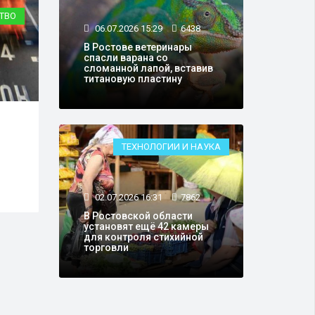
ГИЯ
ТЕХНОЛОГИИ И НАУКА
06.07.2026 15:29
6438
В Ростове ветеринары
спасли варана со
сломанной лапой, вставив
титановую пластину
02.07.2026 16:31
7862
х
В Ростовской области
ТЕХНОЛОГИИ И НАУКА
установят ещё 42 камеры
для контроля стихийной
торговли
02.07.2026 16:31
7862
В Ростовской области
установят ещё 42 камеры
для контроля стихийной
торговли