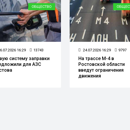
ОБЩЕСТВО
ЭКОЛО
4.07.2026 16:29
9797
30.06.2026 16:31
8764
 трассе М-4 в
На Раздорских склона
стовской области
Ростовской области
едут ограничения
появилась новая
ижения
экологическая тропа