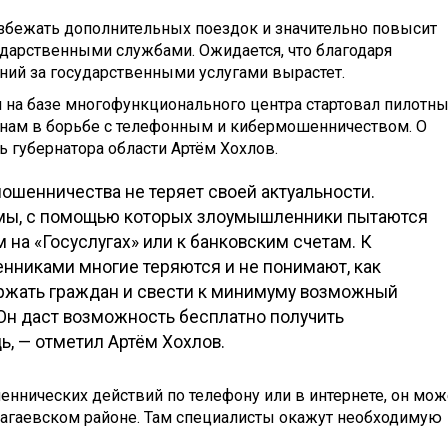
збежать дополнительных поездок и значительно повысит
ударственными службами. Ожидается, что благодаря
ий за государственными услугами вырастет.
и на базе многофункционального центра стартовал пилотн
нам в борьбе с телефонным и кибермошенничеством. О
 губернатора области Артём Хохлов.
ошенничества не теряет своей актуальности.
мы, с помощью которых злоумышленники пытаются
 на «Госуслугах» или к банковским счетам. К
нниками многие теряются и не понимают, как
ржать граждан и свести к минимуму возможный
 Он даст возможность бесплатно получить
 — отметил Артём Хохлов.
шеннических действий по телефону или в интернете, он мож
агаевском районе. Там специалисты окажут необходимую