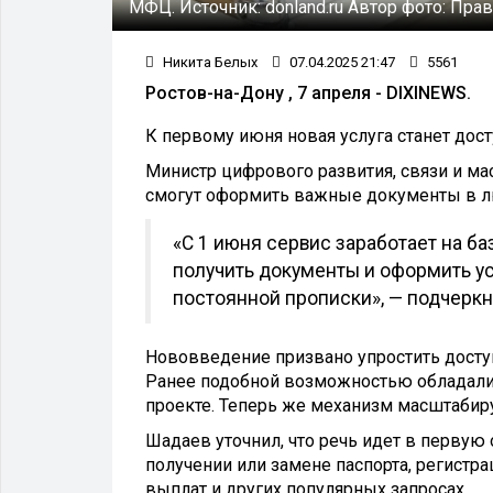
МФЦ.
Источник:
donland.ru
Автор фото:
Прав
Никита Белых
07.04.2025 21:47
5561
Ростов-на-Дону , 7 апреля - DIXINEWS.
К первому июня новая услуга станет дос
Министр цифрового развития, связи и м
смогут оформить важные документы в л
«С 1 июня сервис заработает на ба
получить документы и оформить ус
постоянной прописки», — подчеркн
Нововведение призвано упростить досту
Ранее подобной возможностью обладали
проекте. Теперь же механизм масштабиру
Шадаев уточнил, что речь идет в первую
получении или замене паспорта, регистра
выплат и других популярных запросах.