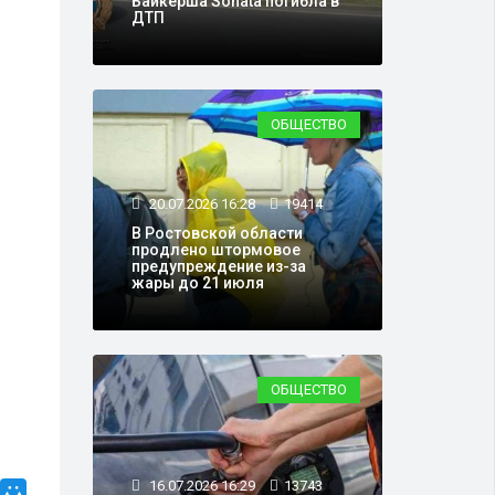
Байкерша Sonata погибла в
ДТП
ОБЩЕСТВО
20.07.2026 16:28
19414
В Ростовской области
продлено штормовое
предупреждение из-за
жары до 21 июля
ОБЩЕСТВО
16.07.2026 16:29
13743