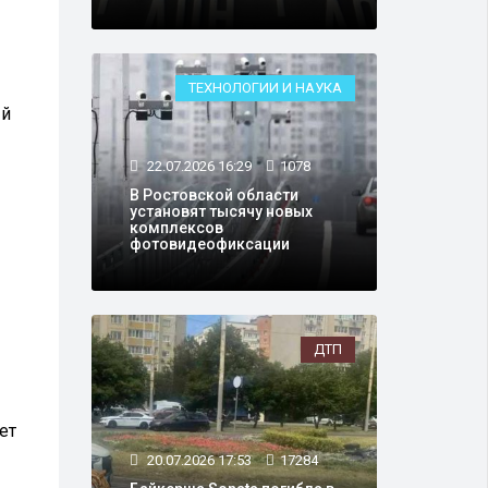
ТЕХНОЛОГИИ И НАУКА
ый
22.07.2026 16:29
1078
В Ростовской области
установят тысячу новых
комплексов
фотовидеофиксации
ДТП
ет
20.07.2026 17:53
17284