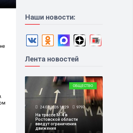
Наши новости:
яне
Лента новостей
ОБЩЕСТВО
.
ном
24.07.2026 16:29
9797
На трассе М-4 в
Ростовской области
введут ограничения
движения