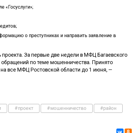
ле «Госуслуги»;
едитов;
нформацию о преступниках и направить заявление в
 проекта. За первые две недели в МФЦ Багаевского
0 обращений по теме мошенничества. Принято
на все МФЦ Ростовской области до 1 июня, —
м
#проект
#мошенничество
#район