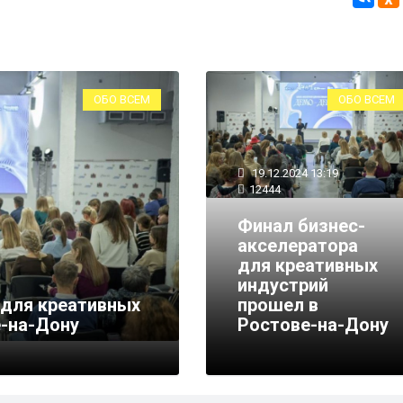
ОБО ВСЕМ
ОБО ВСЕМ
19.12.2024 13:19
12444
Финал бизнес-
акселератора
для креативных
индустрий
 для креативных
прошел в
е-на-Дону
Ростове-на-Дону