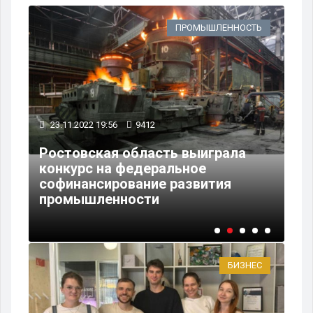
Х
ПРОМЫШЛЕННОСТЬ
23.11.2022 19:56
9412
10
Ростовская область выиграла
Гу
т
конкурс на федеральное
вс
лья
софинансирование развития
По
промышленности
Ре
БИЗНЕС