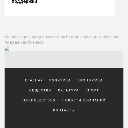
поддержки
Начинающие предприниматели Ростова проходят обучение
по ведению бизнеса
Yakından
tanıdığı
ГЛАВНАЯ
ПОЛИТИКА
ЭКОНОМИКА
sürekli
beraber
ОБЩЕСТВО
КУЛЬТУРА
СПОРТ
zaman
geçirerek
ПРОИСШЕСТВИЯ
НОВОСТИ КОМПАНИЙ
günlerini
КОНТАКТЫ
harcadığı
porno
izle