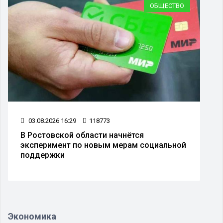
ОБЩЕСТВО
6 16:29
118773
14.07.2026 16:
ской области начнётся
Посетители 
мент по новым мерам социальной
выразили тре
ки
медведя
Экономика